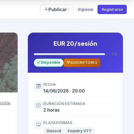
Publicar
Ingresar
Registrarse
EUR 20/sesión
1/6
✅ Disponible
SUSCRIPTORES
FECHA
14/06/2026 · 20:00
esible
DURACIÓN ESTIMADA
2 horas
PLATAFORMAS
Discord
Foundry VTT