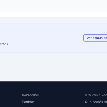
Ver comunid
entos.
EXPLORAR
AYUDAS Y C
Partidas
Qué podés pu