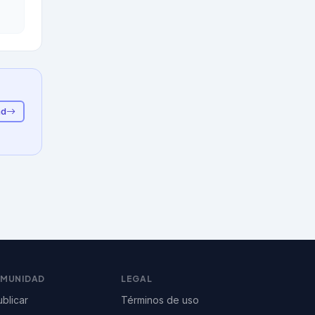
ad
OMUNIDAD
LEGAL
blicar
Términos de uso